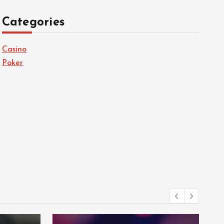
Categories
Casino
Poker