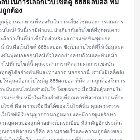
ดลับในการเลือกเว็บไซต์ดู 888ผลบอล ที่มี
ถูกต้อง
คุณผู้อ่านทุกท่านที่หลงรักในการเสี่ยงโชคและการเล่นการ
นไลน์! วันนี้เรามีคำแนะนำเกี่ยวกับเว็บไซต์ที่ทุกคนควร
และถือว่าเป็นที่น่าเชื่อถือสำหรับผลการแข่งขันฟุตบอล
์ นั่นคือเว็บไซต์ 888ผลบอล ซึ่งเป็นเว็บไซต์ที่ให้ข้อมูลผล
่งขันฟุตบอลออนไลน์ทั่วโลกอย่างครบถ้วนและทันสมัย
ข้าไปที่เว็บไซต์นี้ คุณจะสามารถติดตามผลการแข่งขัน
ทุกคู่ได้อย่างทันทีและทางการ นอกจากนี้ เรายังมีเคล็ดลับ
่วยให้คุณเลือกเว็บไซต์ดู 888ผลบอล ที่มีความถูกต้องในการ
รพนันออนไลน์อย่างมั่นใจ โดยเฉพาะเมื่อมีเงินลุ้นตามไป
ารแข่งขัน หนึ่งในเรื่องสำคัญที่คุณควรพิจารณาก่อนที่จะ
ว็บไซต์ คือ ความเชื่อถือได้ของเว็บไซต์นั้น คุณควรตรวจ
าเว็บไซต์มีใบอนุญาตตามกฎหมายและมีการดูแลรักษา
ส่วนบุคคลของลูกค้าอย่างเป็นระเบียบ ที่สำคัญอีกประเด็น
ที่คุณควรพิจารณาก็คือ ความรวดเร็วและความถูกต้องของ