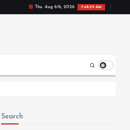
Thu. Aug 6th, 2026
7:48:30 AM
Search