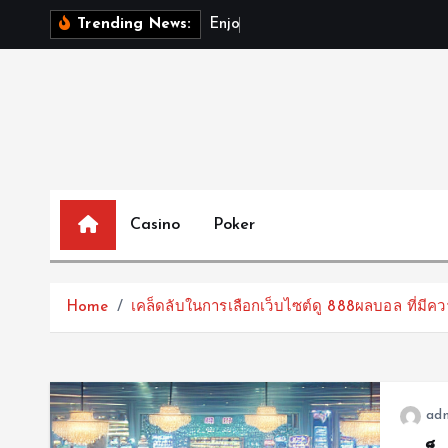
S
E
n
j
o
y
C
a
Trending News:
k
i
p
t
o
c
o
Casino
Poker
n
t
e
Home
เคล็ดลับในการเลือกเว็บไซต์ดู 888ผลบอล ที่มีคว
n
t
ad