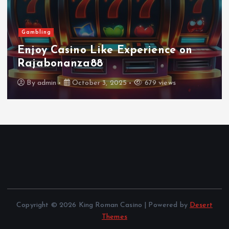
Gambling
Enjoy Casino Like Experience on
Rajabonanza88
By
admin
October 3, 2025
679 views
Copyright © 2026 King Roman Casino | Powered by
Desert
Themes