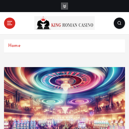
S
k
i
p
t
Luxury and Excitement
o
c
Home
o
n
t
e
n
t