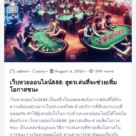
admin
Casino
August 4, 2024
599 views
เว็บหวยออนไลน์888: สูตรเล่นที่จะช่วยเพิ่ม
โอกาสชนะ
เว็บหวยออนไลน์888 เป็นหนึ่งในแพลตฟอร์มการพนันที่ได้รับ
ความนิยมอย่างมากในประเทศไทย ด้วยบริการที่ดีและระบบที่
ปลอดภัย ทำให้ผู้เล่นมั่นใจในการเข้าเล่นหวยออนไลน์ได้โดยไม่
ต้องกังวล เว็บหวยออนไลน์888: สูตรเล่นที่จะช่วยเพิ่มโอกาส
ชนะ เป็นแหล่งข้อมูลและวิธีการเล่นหวยที่ช่วยเพิ่มโอกาสใน
การชนะรางวัลหวยออนไลน์ ท่านสามารถหาข้อมูลเกี่ยวกับ