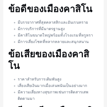
ข้อดีของเมืองคาสิโน
มีบรรยากาศที่สุดคลาสสิกและอันเรนทราย
มีการบริการที่มีมาตรฐานสูง
มีคาสิโนขนาดใหญ่พร้อมทั้งโรงแรมที่หรูหรา
มีการเสี่ยงโชคที่หลากหลายและสนุกสนาน
ข้อเสียของเมืองคาสิ
โน
ราคาสำหรับการเดิมพันสูง
เสี่ยงเสียเงินมากเมื่อเล่นพนันเป็นอย่างมาก
มีความเสี่ยงทางสุขภาพเช่นการติดสารเสพ
ติดตามมา