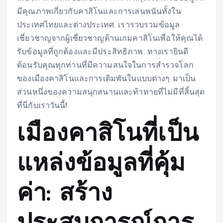
มีคุณภาพเกี่ยวกับคาสิโนและการเล่นพนันทั้งใน
ประเทศไทยและต่างประเทศ. เรารวบรวมข้อมูล
เชี่ยวชาญจากผู้เชี่ยวชาญด้านเกมคาสิโนเพื่อให้คุณได้
รับข้อมูลที่ถูกต้องและมีประสิทธิภาพ. ทางเรายินดี
ต้อนรับคุณทุกท่านที่มีความสนใจในการสำรวจโลก
ของเมืองคาสิโนและการเดิมพันในแบบต่างๆ มาเป็น
ส่วนหนึ่งของความสนุกสนานและท้าทายที่ไม่มีที่สิ้นสุด
ที่นี่กับเราวันนี้!
เมืองคาสิโนที่เป็น
แหล่งข้อมูลที่คุ้ม
ค่า: สร้าง