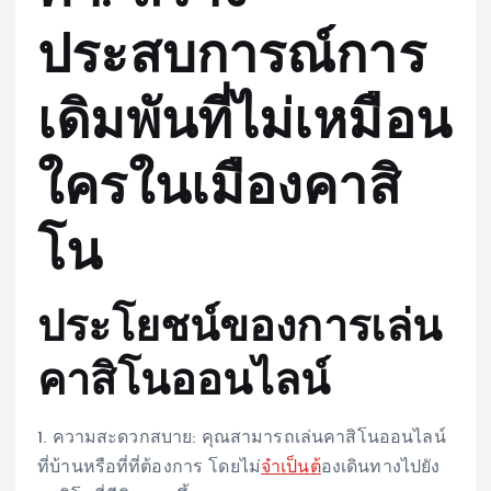
ประสบการณ์การ
เดิมพันที่ไม่เหมือน
ใครในเมืองคาสิ
โน
ประโยชน์ของการเล่น
คาสิโนออนไลน์
1. ความสะดวกสบาย: คุณสามารถเล่นคาสิโนออนไลน์
ที่บ้านหรือที่ที่ต้องการ โดยไม่
จำเป็นต้
องเดินทางไปยัง