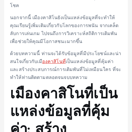
โชค
นอกจากนี้ เมืองคาสิโนยังเป็นแหล่งข้อมูลที่จะทำให้
คุณเรียนรู้เพิ่มเติมเกี่ยวกับโลกของการพนัน จากเคล็ด
ลับการเล่นเกม ไปจนถึงการวิเคราะห์สถิติการเดิมพัน
เพื่อช่วยให้คุณมีโอกาสชนะมากขึ้น
ด้วยบทความนี้ ท่านจะได้รับข้อมูลที่มีประโยชน์และน่า
สนใจเกี่ยวกับเม
ืองคาสิโนท
ี่เป็นแหล่งข้อมูลที่คุ้มค่า
และสร้างประสบการณ์การเดิมพันที่ไม่เหมือนใคร ที่จะ
ทำให้ท่านติดตามตลอดจนจบบทความ
เมืองคาสิโนที่เป็น
แหล่งข้อมูลที่คุ้ม
ค่า: สร้าง