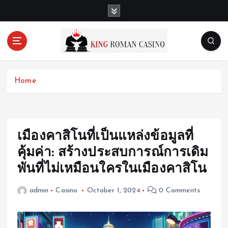
S
k
i
p
t
Luxury and Excitement
o
c
Home
o
n
t
e
เมืองคาสิโนที่เป็นแหล่งข้อมูลที่
n
t
คุ้มค่า: สร้างประสบการณ์การเดิม
พันที่ไม่เหมือนใครในเมืองคาสิโน
admin
Casino
October 1, 2024
0 Comments