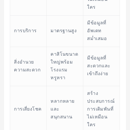
ใคร
มีข้อมูลที่
การบริการ
มาตรฐานสูง
อัพเดท
สม่ำเสมอ
คาสิโนขนาด
มีข้อมูลที่
สิ่งอำนวย
ใหญ่พร้อม
สะดวกและ
ความสะดวก
โรงแรม
เข้าถึงง่าย
หรูหรา
สร้าง
หลากหลาย
ประสบการณ์
การเสี่ยงโชค
และ
การเดิมพันที่
สนุกสนาน
ไม่เหมือน
ใคร