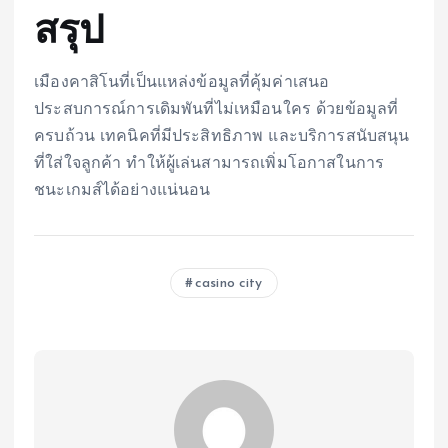
สรุป
เมืองคาสิโนที่เป็นแหล่งข้อมูลที่คุ้มค่าเสนอ
ประสบการณ์การเดิมพันที่ไม่เหมือนใคร ด้วยข้อมูลที่
ครบถ้วน เทคนิคที่มีประสิทธิภาพ และบริการสนับสนุน
ที่ใส่ใจลูกค้า ทำให้ผู้เล่นสามารถเพิ่มโอกาสในการ
ชนะเกมส์ได้อย่างแน่นอน
casino city