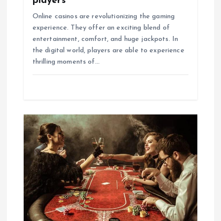
players
Online casinos are revolutionizing the gaming
experience. They offer an exciting blend of
entertainment, comfort, and huge jackpots. In
the digital world, players are able to experience
thrilling moments of…