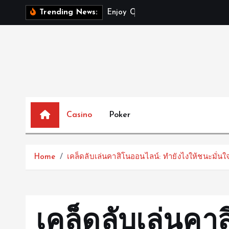
S
E
n
j
o
y
C
a
s
i
n
o
L
i
Trending News:
k
i
p
t
o
c
o
Casino
Poker
n
t
e
Home
เคล็ดลับเล่นคาสิโนออนไลน์: ทำยังไงให้ชนะมั่นใ
n
t
เคล็ดลับเล่นคา