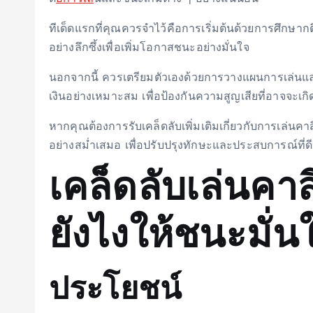
ทีเด็ดแรกที่คุณควรจำไว้คือการเริ่มต้นด้วยการศึกษ
อย่างลึกซึ้งเพื่อเพิ่มโอกาสชนะอย่างมั่นใจ
นอกจากนี้ ควรเตรียมตัวเองด้วยการวางแผนการเล่น
เงินอย่างเหมาะสม เพื่อป้องกันความสูญเสียที่อาจจะเกิด
หากคุณต้องการรับเคล็ดลับเพิ่มเติมเกี่ยวกับการเล่นคา
อย่างสม่ำเสมอ เพื่อปรับปรุงทักษะและประสบการณ์ที่ดีข
เคล็ดลับเล่นคา
ยังไงให้ชนะมั่น
ประโยชน์