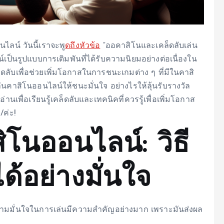
นไลน์ วันนี้เราจะพ
ูดถึงหัวข้อ
“ออคาสิโนและเคล็ดลับเล่น
เป็นรูปแบบการเดิมพันที่ได้รับความนิยมอย่างต่อเนื่องใน
็ดลับเพื่อช่วยเพิ่มโอกาสในการชนะเกมต่าง ๆ ที่มีในคาสิ
คาสิโนออนไลน์ให้ชนะมั่นใจ อย่างไรให้ลุ้นรับรางวัล
านเพื่อเรียนรู้เคล็ดลับและเทคนิคที่ควรรู้เพื่อเพิ่มโอกาส
ค่ะ!
ิโนออนไลน์: วิธี
้อย่างมั่นใจ
ความมั่นใจในการเล่นมีความสำคัญอย่างมาก เพราะมันส่งผล