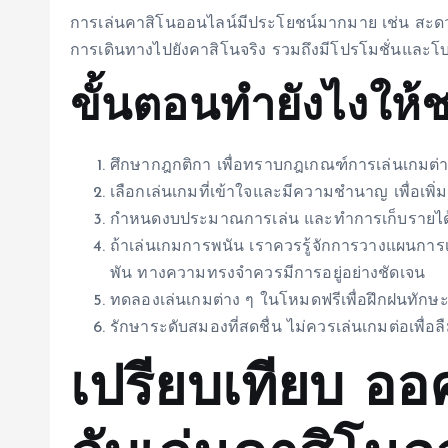
การเล่นคาสิโนออนไลน์มีประโยชน์มากมาย เช่น สะดวกส
การเดินทางไปยังคาสิโนจริง รวมถึงมีโปรโมชั่นและโบน
ขั้นตอนทำยังไงให้
ศึกษากฎกติกา เพื่อทราบกฎเกณฑ์การเล่นเกมต่าง
เลือกเล่นเกมที่เข้าใจและมีความชำนาญ เพื่อเ
กำหนดงบประมาณการเล่น และทำการเก็บรายได้
ถ้าเล่นเกมการพนัน เราควรรู้จักการวางแผนการเดิ
พัน ทางความทรงจำควรมีการอยู่อย่างชัดเจน
ทดลองเล่นเกมต่าง ๆ ในโหมดฟรีเพื่อฝึกฝนทั
รักษาระดับสมองที่สดชื่น ไม่ควรเล่นเกมต่อเพื่อล
เปรียบเทียบ ออ