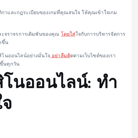
ากติกาและกฎระเบียบของเกมที่คุณสนใจ ให้คุณเข้าใจเกม
และจราจรการเดิมพันของคุณ
โดยใส
่ใจกับการบริหารจัดการ
ขึ้น
สิโนออนไลน์อย่างมั่นใจ
อย่าลืมติ
ดตามเว็บไซต์ของเรา
ึ้นทุกวัน
สิโนออนไลน์: ทำ
ใจ