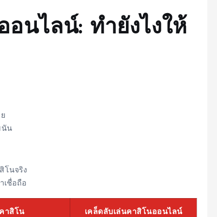
ออนไลน์: ทำยังไงให้
าย
พนัน
สิโนจริง
เชื่อถือ
คาสิโน
เคล็ดลับเล่นคาสิโนออนไลน์