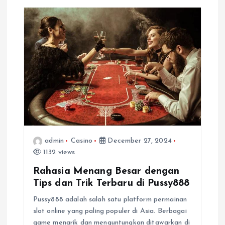
admin
Casino
December 27, 2024
1132 views
Rahasia Menang Besar dengan
Tips dan Trik Terbaru di Pussy888
Pussy888 adalah salah satu platform permainan
slot online yang paling populer di Asia. Berbagai
game menarik dan menguntungkan ditawarkan di