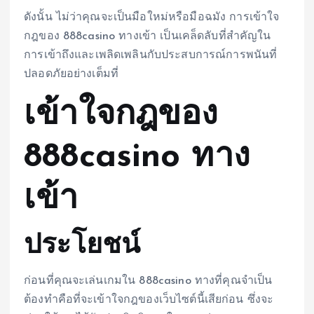
ดังนั้น ไม่ว่าคุณจะเป็นมือใหม่หรือมือฉมัง การเข้าใจ
กฎของ 888casino ทางเข้า เป็นเคล็ดลับที่สำคัญใน
การเข้าถึงและเพลิดเพลินกับประสบการณ์การพนันที่
ปลอดภัยอย่างเต็มที่
เข้าใจกฎของ
888casino ทาง
เข้า
ประโยชน์
ก่อนที่คุณจะเล่นเกมใน 888casino ทางที่คุณจำเป็น
ต้องทำคือที่จะเข้าใจกฎของเว็บไซต์นี้เสียก่อน ซึ่งจะ