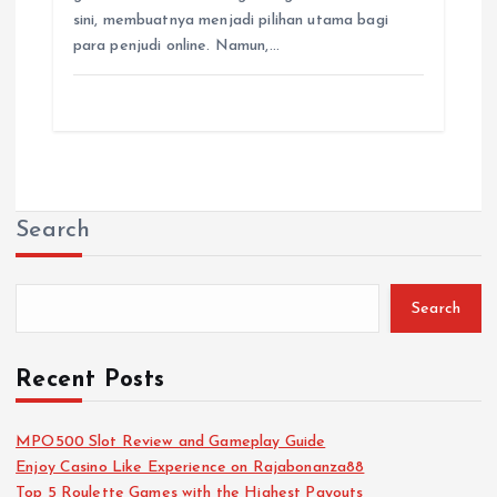
sini, membuatnya menjadi pilihan utama bagi
para penjudi online. Namun,…
Search
Search
Recent Posts
MPO500 Slot Review and Gameplay Guide
Enjoy Casino Like Experience on Rajabonanza88
Top 5 Roulette Games with the Highest Payouts