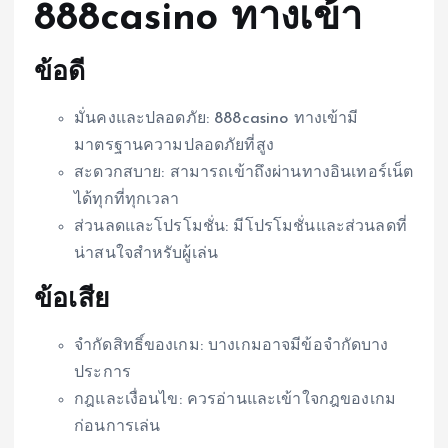
888casino ทางเข้า
ข้อดี
มั่นคงและปลอดภัย: 888casino ทางเข้ามี
มาตรฐานความปลอดภัยที่สูง
สะดวกสบาย: สามารถเข้าถึงผ่านทางอินเทอร์เน็ต
ได้ทุกที่ทุกเวลา
ส่วนลดและโปรโมชั่น: มีโปรโมชั่นและส่วนลดที่
น่าสนใจสำหรับผู้เล่น
ข้อเสีย
จำกัดสิทธิ์ของเกม: บางเกมอาจมีข้อจำกัดบาง
ประการ
กฎและเงื่อนไข: ควรอ่านและเข้าใจกฎของเกม
ก่อนการเล่น