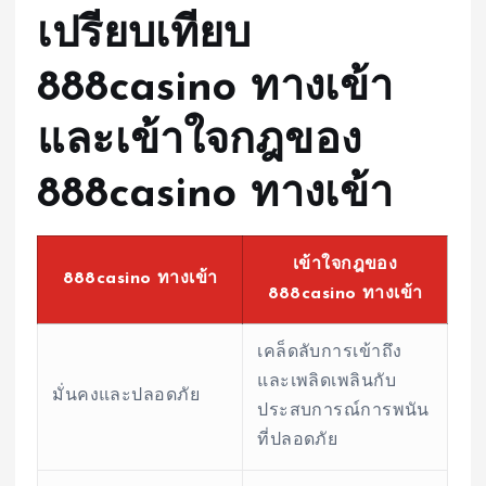
เปรียบเทียบ
888casino ทางเข้า
และเข้าใจกฎของ
888casino ทางเข้า
เข้าใจกฎของ
888casino ทางเข้า
888casino ทางเข้า
เคล็ดลับการเข้าถึง
และเพลิดเพลินกับ
มั่นคงและปลอดภัย
ประสบการณ์การพนัน
ที่ปลอดภัย