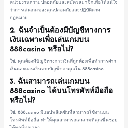
หน่วยงานความปลอดภัยและสมัครสมาชิกเพื่อให้แน่ใจ
ว่าการเล่นเกมของคุณปลอดภัยและปฏิบัติตาม
กฎหมาย.
2. ฉันจำเป็นต้องมีบัญชีทางการ
เงินเฉพาะเพื่อเล่นเกมบน
888casino หรือไม่?
ใช่, คุณต้องมีบัญชีทางการเงินที่ถูกต้องเพื่อทำการฝาก
เงินและถอนเงินจากบัญชีของคุณใน 888casino.
3. ฉันสามารถเล่นเกมบน
888casino ได้บนโทรศัพท์มือถือ
หรือไม่?
ใช่, 888casino มีแอปพลิเคชันที่สามารถใช้งานบน
โทรศัพท์มือถือ ทำให้คุณสามารถเล่นเกมที่คุณชื่นชอบ