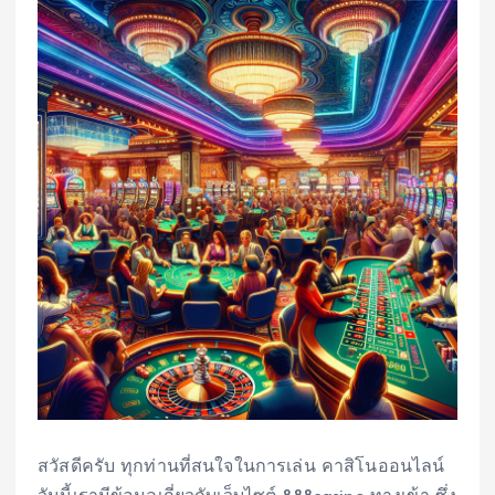
สวัสดีครับ ทุกท่านที่สนใจในการเล่น คาสิโนออนไลน์