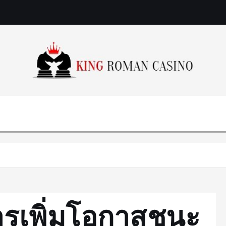
Luxury and Excitement
การเพิ่มโอกาสชนะ