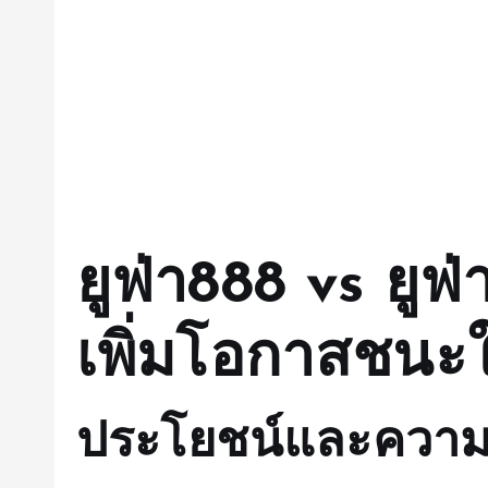
ยูฟ่า888 vs ยูฟ
เพิ่มโอกาสชนะ
ประโยชน์และความ