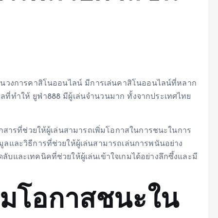
้ในวงการคาสิโนออนไลน์ มีการเล่นคาสิโนออนไลน์ที่หลาก
ที่ทำให้ ยูฟ่า888 มีผู้เล่นจำนวนมาก ทั้งจากประเทศไทย
อกสารที่ช่วยให้ผู้เล่นสามารถเพิ่มโอกาสในการชนะในการ
ูลและวิธีการที่ช่วยให้ผู้เล่นสามารถเล่นการพนันอย่าง
ับและเทคนิคที่ช่วยให้ผู้เล่นเข้าใจเกมได้อย่างลึกซึ้งและมี
เพิ่มโอกาสชนะใน