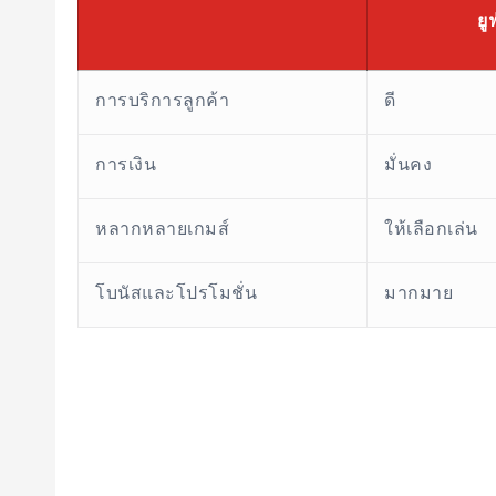
ยู
การบริการลูกค้า
ดี
การเงิน
มั่นคง
หลากหลายเกมส์
ให้เลือกเล่น
โบนัสและโปรโมชั่น
มากมาย