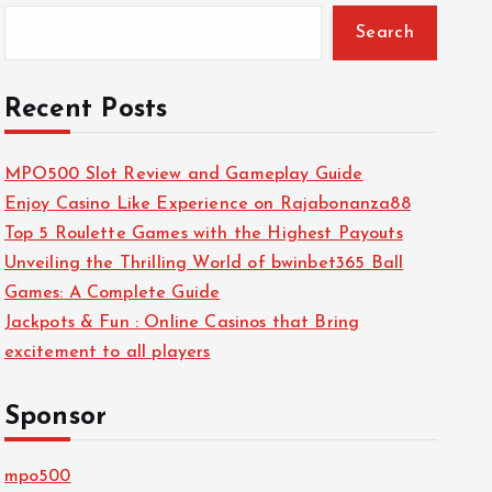
Search
Recent Posts
MPO500 Slot Review and Gameplay Guide
Enjoy Casino Like Experience on Rajabonanza88
Top 5 Roulette Games with the Highest Payouts
Unveiling the Thrilling World of bwinbet365 Ball
Games: A Complete Guide
Jackpots & Fun : Online Casinos that Bring
excitement to all players
Sponsor
mpo500