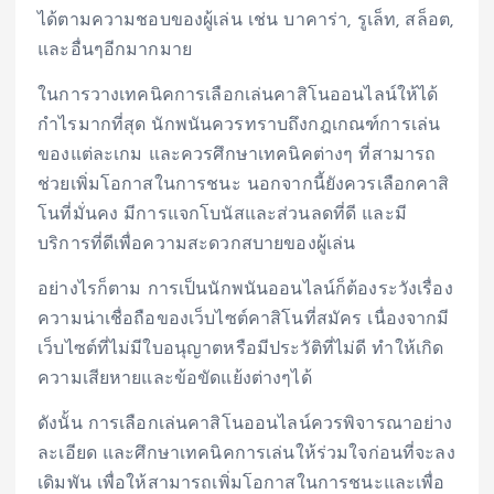
ได้ตามความชอบของผู้เล่น เช่น บาคาร่า, รูเล็ท, สล็อต,
และอื่นๆอีกมากมาย
ในการวางเทคนิคการเลือกเล่นคาสิโนออนไลน์ให้ได้
กำไรมากที่สุด นักพนันควรทราบถึงกฎเกณฑ์การเล่น
ของแต่ละเกม และควรศึกษาเทคนิคต่างๆ ที่สามารถ
ช่วยเพิ่มโอกาสในการชนะ นอกจากนี้ยังควรเลือกคาสิ
โนที่มั่นคง มีการแจกโบนัสและส่วนลดที่ดี และมี
บริการที่ดีเพื่อความสะดวกสบายของผู้เล่น
อย่างไรก็ตาม การเป็นนักพนันออนไลน์ก็ต้องระวังเรื่อง
ความน่าเชื่อถือของเว็บไซต์คาสิโนที่สมัคร เนื่องจากมี
เว็บไซต์ที่ไม่มีใบอนุญาตหรือมีประวัติที่ไม่ดี ทำให้เกิด
ความเสียหายและข้อขัดแย้งต่างๆได้
ดังนั้น การเลือกเล่นคาสิโนออนไลน์ควรพิจารณาอย่าง
ละเอียด และศึกษาเทคนิคการเล่นให้ร่วมใจก่อนที่จะลง
เดิมพัน เพื่อให้สามารถเพิ่มโอกาสในการชนะและเพื่อ