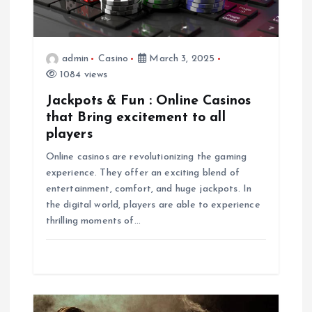
a
t
admin
Casino
March 3, 2025
i
1084 views
Jackpots & Fun : Online Casinos
o
that Bring excitement to all
players
n
Online casinos are revolutionizing the gaming
experience. They offer an exciting blend of
entertainment, comfort, and huge jackpots. In
the digital world, players are able to experience
thrilling moments of…