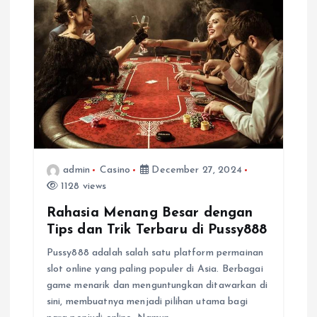
admin
Casino
December 27, 2024
1128 views
Rahasia Menang Besar dengan
Tips dan Trik Terbaru di Pussy888
Pussy888 adalah salah satu platform permainan
slot online yang paling populer di Asia. Berbagai
game menarik dan menguntungkan ditawarkan di
sini, membuatnya menjadi pilihan utama bagi