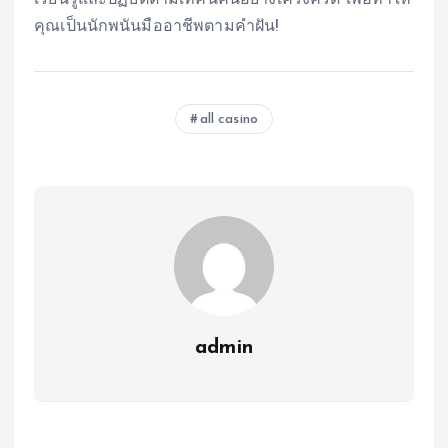
คุณเป็นนักพนันมืออาชีพตามคำฝัน!
all casino
admin