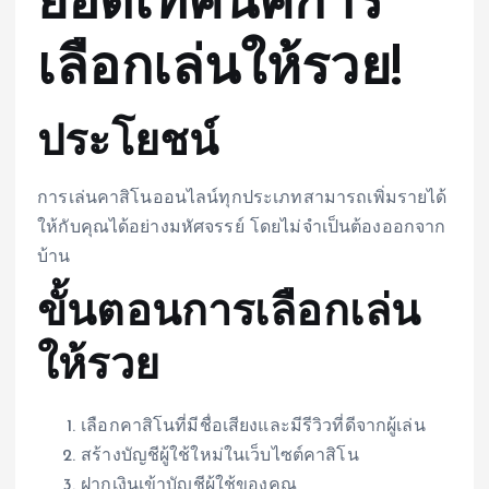
ยอดเทคนิคการ
เลือกเล่นให้รวย!
ประโยชน์
การเล่นคาสิโนออนไลน์ทุกประเภทสามารถเพิ่มรายได้
ให้กับคุณได้อย่างมหัศจรรย์ โดยไม่จำเป็นต้องออกจาก
บ้าน
ขั้นตอนการเลือกเล่น
ให้รวย
เลือกคาสิโนที่มีชื่อเสียงและมีรีวิวที่ดีจากผู้เล่น
สร้างบัญชีผู้ใช้ใหม่ในเว็บไซต์คาสิโน
ฝากเงินเข้าบัญชีผู้ใช้ของคุณ