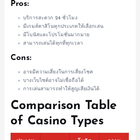
Pros:
บริการสะดวก 24 ชั่วโมง
มีเกมส์คาสิโนทุกประเภทให้เลือกเล่น
มีโบนัสและโปรโมชั่นมากมาย
สามารถเล่นได้ทุกที่ทุกเวลา
Cons:
อาจมีความเสี่ยงในการเสี่ยงโชค
บางเว็บไซต์อาจไม่เชื่อถือได้
การเล่นสามารถทำให้สูญเสียเงินได้
Comparison Table
of Casino Types