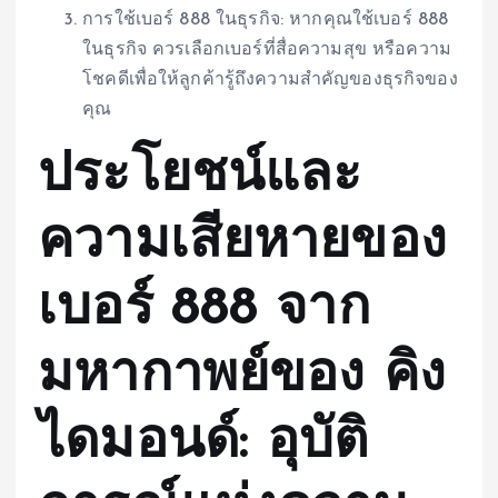
การใช้เบอร์ 888 ในธุรกิจ: หากคุณใช้เบอร์ 888
ในธุรกิจ ควรเลือกเบอร์ที่สื่อความสุข หรือความ
โชคดีเพื่อให้ลูกค้ารู้ถึงความสำคัญของธุรกิจของ
คุณ
ประโยชน์และ
ความเสียหายของ
เบอร์ 888 จาก
มหากาพย์ของ คิง
ไดมอนด์: อุบัติ