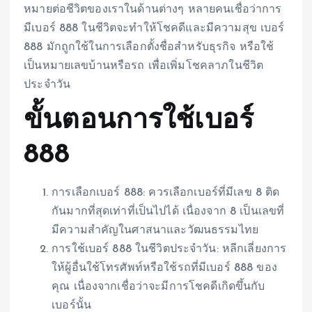
หมายต่อชีวิตของเราในด้านต่างๆ หลายคนเชื่อว่าการ
มีเบอร์ 888 ในชีวิตจะทำให้โชคดีและมีความสุข เบอร์
888 มักถูกใช้ในการเลือกตั้งชื่อสำหรับธุรกิจ หรือใช้
เป็นหมายเลขบ้านหรือรถ เพื่อเพิ่มโชคลาภในชีวิต
ประจำวัน
ขั้นตอนการใช้เบอร์
888
การเลือกเบอร์ 888: ควรเลือกเบอร์ที่มีเลข 8 ติด
กันมากที่สุดเท่าที่เป็นไปได้ เนื่องจาก 8 เป็นเลขที่
มีความสำคัญในศาสนาและวัฒนธรรมไทย
การใช้เบอร์ 888 ในชีวิตประจำวัน: หลีกเลี่ยงการ
ให้ผู้อื่นใช้โทรศัพท์หรือใช้รถที่มีเบอร์ 888 ของ
คุณ เนื่องจากเชื่อว่าจะมีการโชคดีเกิดขึ้นกับ
เบอร์นั้น