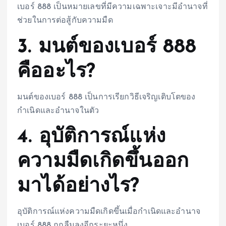
เบอร์ 888 เป็นหมายเลขที่มีความเฉพาะเจาะมีอำนาจที่
ช่วยในการต่อสู้กับความมืด
3. มนต์ของเบอร์ 888
คืออะไร?
มนต์ของเบอร์ 888 เป็นการเรียกวิธีเจริญเติบโตของ
กำเนิดและอำนาจในตัว
4. อุบัติการณ์แห่ง
ความมืดเกิดขึ้นออก
มาได้อย่างไร?
อุบัติการณ์แห่งความมืดเกิดขึ้นเมื่อกำเนิดและอำนาจ
เบอร์ 888 ถูกลืมลงอีกระยะหนึ่ง