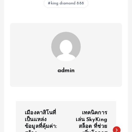
king diamond 888
admin
P
เมืองคาสิโนที่
เทคนิคการ
o
เป็นแหล่ง
เล่น SkyKing
ข้อมูลที่คุ้มค่า:
สล็อต ที่ช่วย