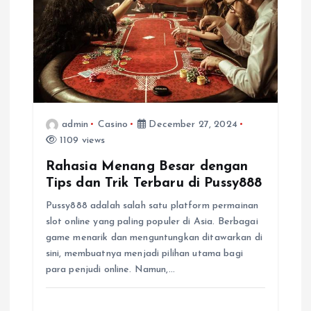
admin
Casino
December 27, 2024
1109 views
Rahasia Menang Besar dengan
Tips dan Trik Terbaru di Pussy888
Pussy888 adalah salah satu platform permainan
slot online yang paling populer di Asia. Berbagai
game menarik dan menguntungkan ditawarkan di
sini, membuatnya menjadi pilihan utama bagi
para penjudi online. Namun,…