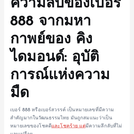
ความลับของเบอร์
888 จากมหา
กาพย์ของ คิง
ไดมอนด์: อุบัติ
การณ์แห่งความ
มืด
เบอร์ 888 หรือเบอร์สวรรค์ เป็นหมายเลขที่มีความ
สำคัญมากในวัฒนธรรมไทย มันถูกสมแนะว่าเป็น
หมายเลขของโชคดี
และโชคร้าย แต่
มีความลึกลับที่ไม่