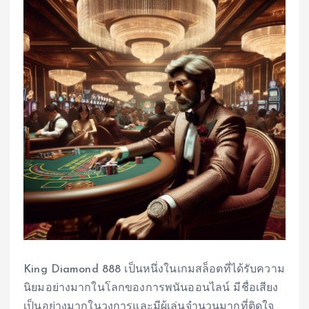
King Diamond 888 เป็นหนึ่งในเกมสล็อตที่ได้รับความ
นิยมอย่างมากในโลกของการพนันออนไลน์ มีชื่อเสียง
เป็นอย่างมากในวงการและมีผู้เล่นจำนวนมากที่ติดใจ