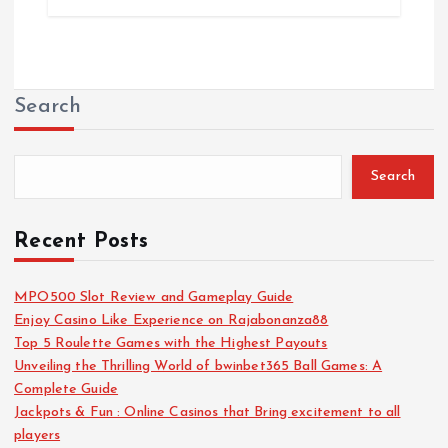
Search
Search
Recent Posts
MPO500 Slot Review and Gameplay Guide
Enjoy Casino Like Experience on Rajabonanza88
Top 5 Roulette Games with the Highest Payouts
Unveiling the Thrilling World of bwinbet365 Ball Games: A
Complete Guide
Jackpots & Fun : Online Casinos that Bring excitement to all
players