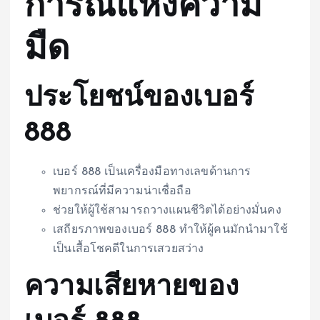
การณ์แห่งความ
มืด
ประโยชน์ของเบอร์
888
เบอร์ 888 เป็นเครื่องมือทางเลขด้านการ
พยากรณ์ที่มีความน่าเชื่อถือ
ช่วยให้ผู้ใช้สามารถวางแผนชีวิตได้อย่างมั่นคง
เสถียรภาพของเบอร์ 888 ทำให้ผู้คนมักนำมาใช้
เป็นเสื้อโชคดีในการเสวยสว่าง
ความเสียหายของ