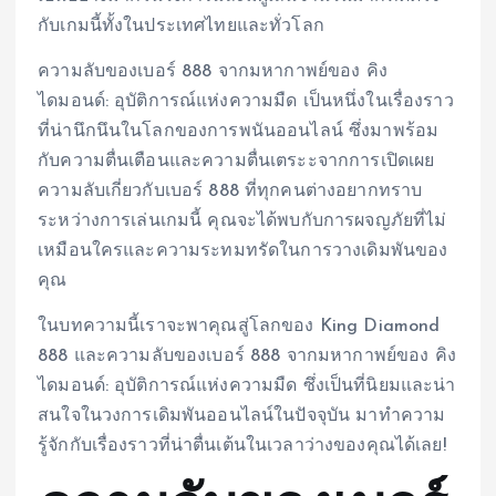
กับเกมนี้ทั้งในประเทศไทยและทั่วโลก
ความลับของเบอร์ 888 จากมหากาพย์ของ คิง
ไดมอนด์: อุบัติการณ์แห่งความมืด เป็นหนึ่งในเรื่องราว
ที่น่านึกนึนในโลกของการพนันออนไลน์ ซึ่งมาพร้อม
กับความตื่นเตือนและความตื่นเตระะจากการเปิดเผย
ความลับเกี่ยวกับเบอร์ 888 ที่ทุกคนต่างอยากทราบ
ระหว่างการเล่นเกมนี้ คุณจะได้พบกับการผจญภัยที่ไม่
เหมือนใครและความระทมทรัดในการวางเดิมพันของ
คุณ
ในบทความนี้เราจะพาคุณสู่โลกของ King Diamond
888 และความลับของเบอร์ 888 จากมหากาพย์ของ คิง
ไดมอนด์: อุบัติการณ์แห่งความมืด ซึ่งเป็นที่นิยมและน่า
สนใจในวงการเดิมพันออนไลน์ในปัจจุบัน มาทำความ
รู้จักกับเรื่องราวที่น่าตื่นเต้นในเวลาว่างของคุณได้เลย!