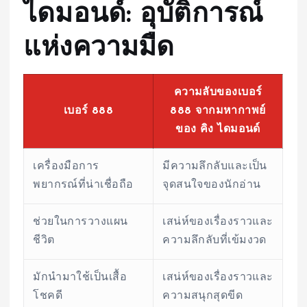
ไดมอนด์: อุบัติการณ์
แห่งความมืด
ความลับของเบอร์
เบอร์ 888
888 จากมหากาพย์
ของ คิง ไดมอนด์
เครื่องมือการ
มีความลึกลับและเป็น
พยากรณ์ที่น่าเชื่อถือ
จุดสนใจของนักอ่าน
ช่วยในการวางแผน
เสน่ห์ของเรื่องราวและ
ชีวิต
ความลึกลับที่เข้มงวด
มักนำมาใช้เป็นเสื้อ
เสน่ห์ของเรื่องราวและ
โชคดี
ความสนุกสุดขีด