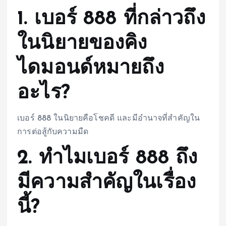
1. เบอร์ 888 ที่กล่าวถึง
ในนิยายของคิง
ไดมอนด์หมายถึง
อะไร?
เบอร์ 888 ในนิยายคือโชคดี และมีอำนาจที่สำคัญใน
การต่อสู้กับความมืด
2. ทำไมเบอร์ 888 ถึง
มีความสำคัญในเรื่อง
นี้?